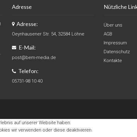
Adresse
Nützliche Lin
Adresse:
t
Über uns
Oeynhausener Str. 54, 32584 Löhne
AGB
Impressum
E-Mail:
Datenschutz
.
post@bem-media.de
Kontakte
Telefon:
05731-98 10 40
rlebnis auf unserer Website haben.
kies wir verwenden oder diese deaktivieren.