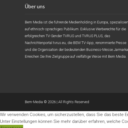
Über uns
Bem Media ist die führende Medienholding in Europa, spezialisier
auf ethnisch-sprachiges Publikum. Exklusive Werberechte für die
erfolgreichen TV-Sender TVRUS und TVRUS PLUS, das
Nachrichtenportal tvrus.eu, die BEM TV-App, renommierte Presse
und die Organisation der bedeutenden Business-Messe Jarmarka
Erreichen Sie Ihre Zielgruppe auf vielfältige Weise mit Bem Media.
Bem-Media © 2026 | All Rights Reserved
Wir verwenden Cookies, um sicherzustellen, dass Sie das beste E
Unter
Einstellungen
können Sie mehr darüber erfahren, welche Coo